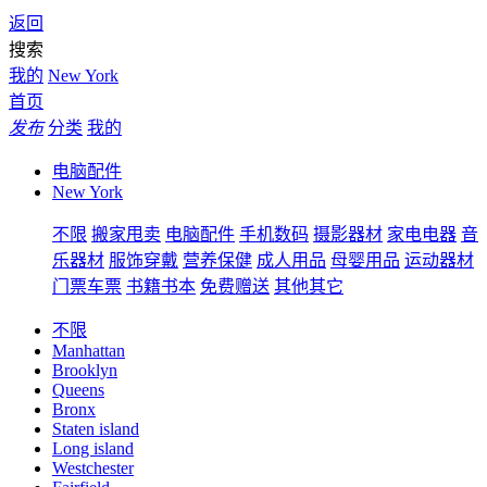
返回
搜索
我的
New York
首页
发布
分类
我的
电脑配件
New York
不限
搬家甩卖
电脑配件
手机数码
摄影器材
家电电器
音
乐器材
服饰穿戴
营养保健
成人用品
母婴用品
运动器材
门票车票
书籍书本
免费赠送
其他其它
不限
Manhattan
Brooklyn
Queens
Bronx
Staten island
Long island
Westchester