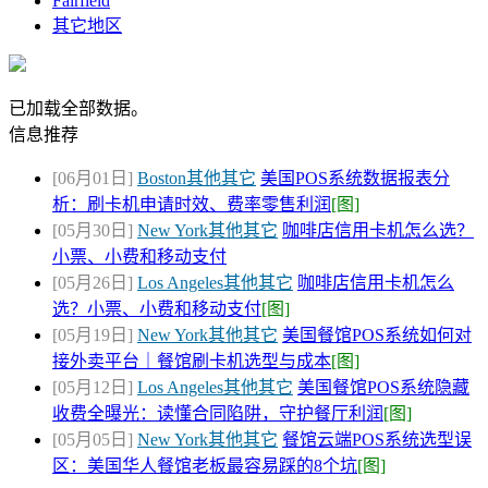
Fairfield
其它地区
已加载全部数据。
信息推荐
[06月01日]
Boston其他其它
美国POS系统数据报表分
析：刷卡机申请时效、费率零售利润
[图]
[05月30日]
New York其他其它
咖啡店信用卡机怎么选？
小票、小费和移动支付
[05月26日]
Los Angeles其他其它
咖啡店信用卡机怎么
选？小票、小费和移动支付
[图]
[05月19日]
New York其他其它
美国餐馆POS系统如何对
接外卖平台｜餐馆刷卡机选型与成本
[图]
[05月12日]
Los Angeles其他其它
美国餐馆POS系统隐藏
收费全曝光：读懂合同陷阱，守护餐厅利润
[图]
[05月05日]
New York其他其它
餐馆云端POS系统选型误
区：美国华人餐馆老板最容易踩的8个坑
[图]