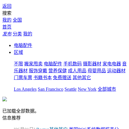
返回
搜索
我的
全国
首页
发布
分类
我的
电脑配件
区域
不限
搬家甩卖
电脑配件
手机数码
摄影器材
家电电器
音
乐器材
服饰穿戴
营养保健
成人用品
母婴用品
运动器材
门票车票
书籍书本
免费赠送
其他其它
Los Angeles
San Francisco
Seattle
New York
全部城市
已加载全部数据。
信息推荐