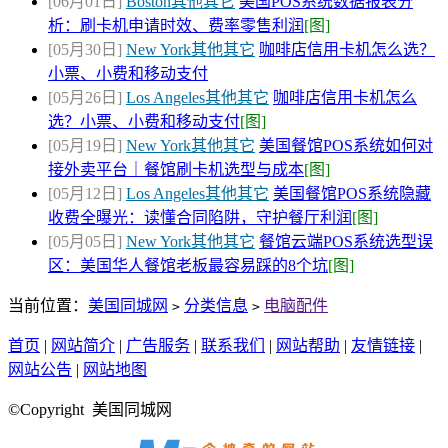
[06月01日]
Boston其他其它
美国POS系统数据报表分
析：刷卡机申请时效、费率零售利润
[图]
[05月30日]
New York其他其它
咖啡店信用卡机怎么选？
小票、小费和移动支付
[05月26日]
Los Angeles其他其它
咖啡店信用卡机怎么
选？小票、小费和移动支付
[图]
[05月19日]
New York其他其它
美国餐馆POS系统如何对
接外卖平台｜餐馆刷卡机选型与成本
[图]
[05月12日]
Los Angeles其他其它
美国餐馆POS系统隐藏
收费全曝光：读懂合同陷阱，守护餐厅利润
[图]
[05月05日]
New York其他其它
餐馆云端POS系统选型误
区：美国华人餐馆老板最容易踩的8个坑
[图]
当前位置：
美国同城网
分类信息
电脑配件
>
>
首页
|
网站简介
|
广告服务
|
联系我们
|
网站帮助
|
友情链接
|
网站公告
|
网站地图
©Copyright 美国同城网