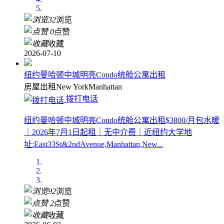
32
浏览
0
点赞
收藏
2026-07-10
纽约曼哈顿中城明亮Condo统舱公寓出租
房屋出租
New YorkManhattan
拨打电话
纽约曼哈顿中城明亮Condo统舱公寓出租$3800/月包水暖
｜2026年7月1日起租｜无中介费｜近纽约大学地
址:East33St&2ndAvenue,Manhattan,New...
92
浏览
2
点赞
收藏
2026-06-02