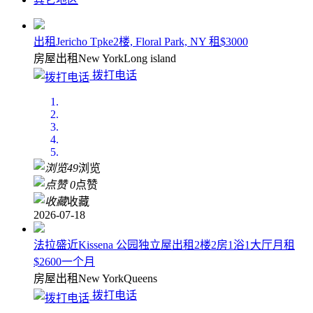
出租Jericho Tpke2楼, Floral Park, NY 租$3000
房屋出租
New YorkLong island
拨打电话
49
浏览
0
点赞
收藏
2026-07-18
法拉盛近Kissena 公园独立屋出租2楼2房1浴1大厅月租
$2600一个月
房屋出租
New YorkQueens
拨打电话