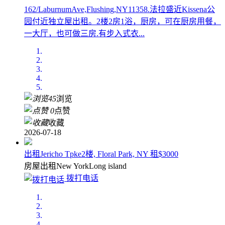
162/LaburnumAve,Flushing,NY11358.法拉盛近Kissena公
园付近独立屋出租。2楼2房1浴，厨房，可在厨房用餐，
一大厅，也可做三房.有步入式衣...
45
浏览
0
点赞
收藏
2026-07-18
出租Jericho Tpke2楼, Floral Park, NY 租$3000
房屋出租
New YorkLong island
拨打电话