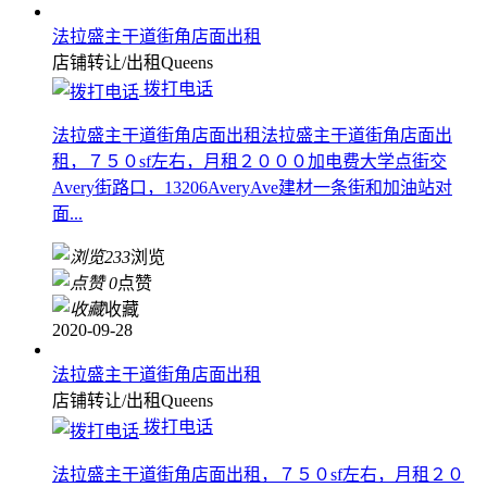
法拉盛主干道街角店面出租
店铺转让/出租
Queens
拨打电话
法拉盛主干道街角店面出租法拉盛主干道街角店面出
租，７５０sf左右，月租２０００加电费大学点街交
Avery街路口，13206AveryAve建材一条街和加油站对
面...
233
浏览
0
点赞
收藏
2020-09-28
法拉盛主干道街角店面出租
店铺转让/出租
Queens
拨打电话
法拉盛主干道街角店面出租，７５０sf左右，月租２０