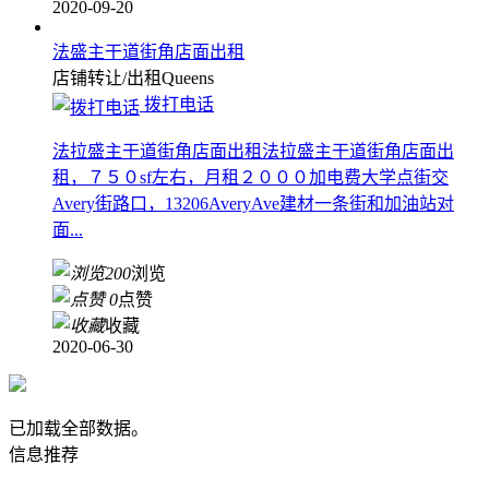
2020-09-20
法盛主干道街角店面出租
店铺转让/出租
Queens
拨打电话
法拉盛主干道街角店面出租法拉盛主干道街角店面出
租，７５０sf左右，月租２０００加电费大学点街交
Avery街路口，13206AveryAve建材一条街和加油站对
面...
200
浏览
0
点赞
收藏
2020-06-30
已加载全部数据。
信息推荐