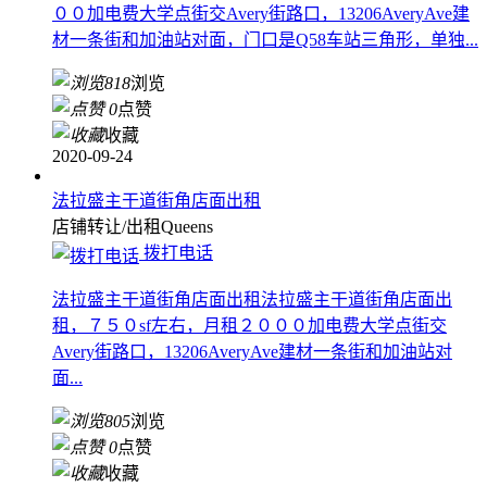
００加电费大学点街交Avery街路口，13206AveryAve建
材一条街和加油站对面，门口是Q58车站三角形，单独...
818
浏览
0
点赞
收藏
2020-09-24
法拉盛主干道街角店面出租
店铺转让/出租
Queens
拨打电话
法拉盛主干道街角店面出租法拉盛主干道街角店面出
租，７５０sf左右，月租２０００加电费大学点街交
Avery街路口，13206AveryAve建材一条街和加油站对
面...
805
浏览
0
点赞
收藏