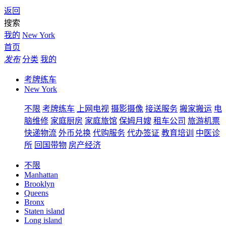
返回
搜索
我的
New York
首页
发布
分类
我的
考牌练车
New York
不限
考牌练车
上网电视
摄影摄像
接送服务
搬家搬运
电
脑维修
家庭厨房
家庭旅馆
保姆月嫂
租车公司
旅游机票
快递物流
外币兑换
代购服务
代办签证
教育培训
中医诊
所
回国带物
房产经济
不限
Manhattan
Brooklyn
Queens
Bronx
Staten island
Long island