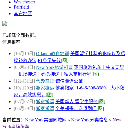
Westchester
Fairfield
其它地区
已加载全部数据。
信息推荐
[10月10日]
Orlando教育培训
美国留学挂科的影响以及后
续补救办法,F1身份失效
[图]
[05月23日]
New York旅游机票
英国旅游包车︱中文司导
︱机场接送︱码头接送︱私人定制行程
[图]
[12月31日]
代办签证
诚信翻译公证
[10月29日]
搬家搬运
健身搬家+1-646-306-8989，大小搬
家，高效实惠，
[图]
[07月07日]
搬家搬运
美国华人 留学生服务
[图]
[06月29日]
搬家搬运
全美邮寄，送货到门
[图]
当前位置：
New York美国同城网
New York分类信息
New
>
>
York考牌练车