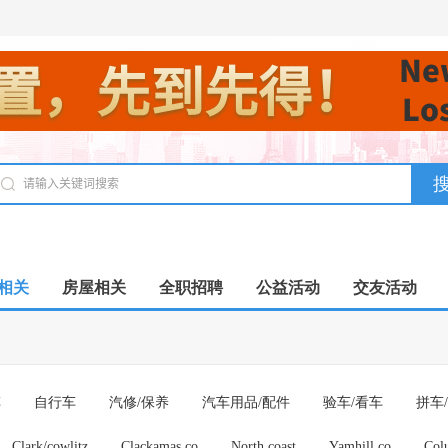
相关
房屋相关
全职招聘
公益活动
交友活动
车
自行车
汽修/保养
汽车用品/配件
验车/看车
拼车
Clark/cowlitz
Clackamas co
North coast
Yamhill co
Col