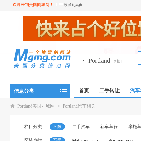
欢迎来到美国同城网！
收藏到桌面
·
Portland
[切换]
首页
二手转让
汽车
信息分类
新闻资讯
店铺
>
Portland美国同城网
Portland汽车相关
栏目分类
不限
二手汽车
新车车行
摩托
区域查找
不限
Multnomah co
Washington co