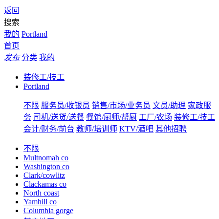
返回
搜索
我的
Portland
首页
发布
分类
我的
装修工/技工
Portland
不限
服务员/收银员
销售/市场/业务员
文员/助理
家政服
务
司机/送货/送餐
餐馆/厨师/帮厨
工厂/农场
装修工/技工
会计/财务/前台
教师/培训师
KTV/酒吧
其他招聘
不限
Multnomah co
Washington co
Clark/cowlitz
Clackamas co
North coast
Yamhill co
Columbia gorge