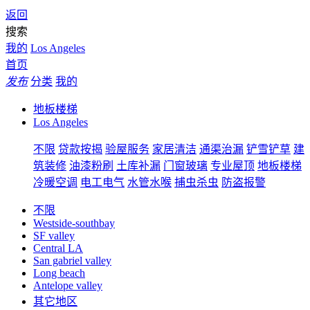
返回
搜索
我的
Los Angeles
首页
发布
分类
我的
地板楼梯
Los Angeles
不限
贷款按揭
验屋服务
家居清洁
通渠治漏
铲雪铲草
建
筑装修
油漆粉刷
土库补漏
门窗玻璃
专业屋顶
地板楼梯
冷暖空调
电工电气
水管水喉
捕虫杀虫
防盗报警
不限
Westside-southbay
SF valley
Central LA
San gabriel valley
Long beach
Antelope valley
其它地区