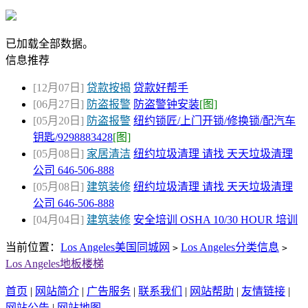
已加载全部数据。
信息推荐
[12月07日]
贷款按揭
贷款好帮手
[06月27日]
防盗报警
防盗警钟安装
[图]
[05月20日]
防盗报警
纽约锁匠/上门开锁/修换锁/配汽车
钥匙/9298883428
[图]
[05月08日]
家居清洁
纽约垃圾清理 请找 天天垃圾清理
公司 646-506-888
[05月08日]
建筑装修
纽约垃圾清理 请找 天天垃圾清理
公司 646-506-888
[04月04日]
建筑装修
安全培训 OSHA 10/30 HOUR 培训
当前位置：
Los Angeles美国同城网
Los Angeles分类信息
>
>
Los Angeles地板楼梯
首页
|
网站简介
|
广告服务
|
联系我们
|
网站帮助
|
友情链接
|
网站公告
|
网站地图