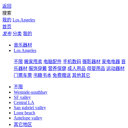
返回
搜索
我的
Los Angeles
首页
发布
分类
我的
音乐器材
Los Angeles
不限
搬家甩卖
电脑配件
手机数码
摄影器材
家电电器
音
乐器材
服饰穿戴
营养保健
成人用品
母婴用品
运动器材
门票车票
书籍书本
免费赠送
其他其它
不限
Westside-southbay
SF valley
Central LA
San gabriel valley
Long beach
Antelope valley
其它地区